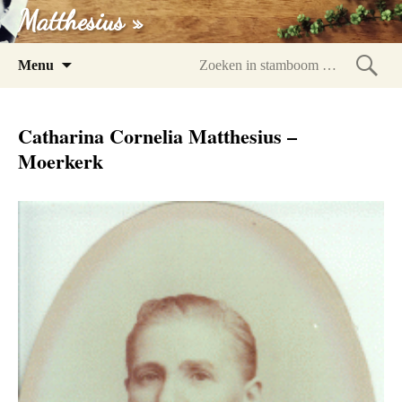
Matthesius »
Spring
Menu
naar
Zoeke
inhoud
in
Catharina Cornelia Matthesius –
stam
Moerkerk