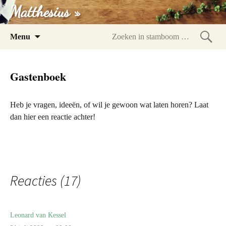
Matthesius »
Spring
Menu
naar
Zoeke
inhoud
in
Gastenboek
stam
Heb je vragen, ideeën, of wil je gewoon wat laten horen? Laat
dan hier een reactie achter!
Reacties (17)
Leonard van Kessel