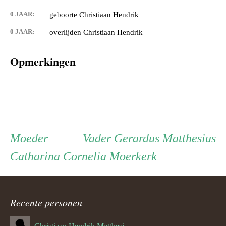
0 JAAR:
geboorte Christiaan Hendrik
0 JAAR:
overlijden Christiaan Hendrik
Opmerkingen
Persoon
Moeder
Vader
Moeder
Vader
Gerardus Matthesius
Catharina Cornelia Moerkerk
ouder
navigatie
Recente personen