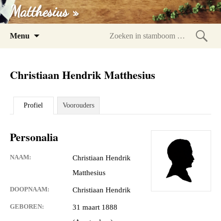
Matthesius »
Spring
Menu
naar
Zoeke
inhoud
in
Christiaan Hendrik Matthesius
stam
Profiel
Voorouders
Personalia
NAAM:
Christiaan Hendrik
Matthesius
DOOPNAAM:
Christiaan Hendrik
GEBOREN:
31 maart 1888